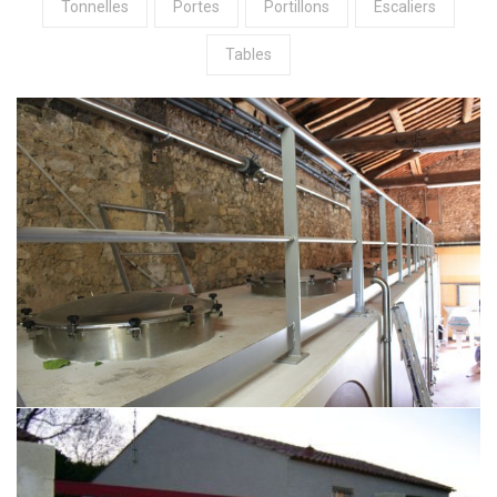
Tonnelles
Portes
Portillons
Escaliers
Tables